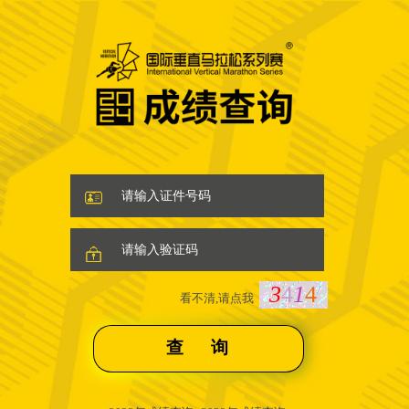
3
4
1
4
看不清,请点我
查 询